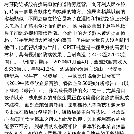
村莊附近或設有換馬攤位的道路旁經營。 匈牙利人民在旅
行時有一個最喜歡休息和娛樂的地方。 漁民客棧與以前的
客棧類似，不同之處在於它是為了在運輸和拖航路線上分發
以魚為主的當地食物而創建的。 國內餐飲業出乎意料地抵
禦了能源危機和糧價暴漲。 他們中的大多數人被迫提高價
格，並接受利潤大幅減少的事實，但由於大量客人沒有離開
他們，他們得以維持生計。 CPET托盤是一種良好的高密封
材料，具有長期的防腐效果，且耐高溫（-40°C至220°C之
間）。 《報告》顯示，2020年1月至4月，全國旅館業收入
8,333億元，年減41.2%。 酒店業的發展主題由「求發展」
轉變為「求生存、求發展」。 中國烹飪協會近日發布了
《2019中國餐飲企業百強、餐飲企業500強分析報告》（以
下簡稱《報告》）。 作為成長最快的支出之一，尤其是自
疫情以來，越來越多的餐飲企業正在考慮優化餐廳的勞動成
本結構。 面對產業發展瓶頸，送餐機器人等新技術越來越
多出現在飯店服務場景中，讓飯店業走向智慧化。
外燴點
心
街頭美食大篷車之所以如此受歡迎，與其便利高效的功
能密不可分。 與昂貴的裝修商相比，餐車和拖車業者無需
支付租金，但卻為大眾提供了各種實惠且快速的用餐體驗。