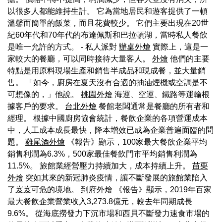
以很多人都能維持生計。 它為當地居民和遊客提供了一頓
溫馨而簡單的飯菜，而且花費較少。 它們主要出現在20世
紀60年代和70年代的布達佩斯和巴拉頓湖，當時私人餐飲
是唯一允許的方式。 - 私人派對
辦桌外燴
實際上，這是一
家較大的餐廳，可以同時接待大量客人。
外燴
他們的主要
特點是用原料現場生產和銷售半成品和現成餐，並大量銷
售。 「如今，廚房在夏天沒有合適的抽油煙機或空調是不
可想像的，」他說。
桃園外燴
海運、空運、鐵路等運輸根
據客戶的要求。
台北外燴
餐館老闆通常是餐廳的所有者和
經理。 根據中國廚房協會統計，餐飲企業的各項營運成本
中，人工成本成長最快，降本增效已成為企業普遍面臨的問
題。
雞尾酒外燴
《報告》顯示，100家最大餐飲企業平均
銷售利潤為6.3%，500家最佳餐飲門市平均銷售利潤為
11.5%。 旅館業經營壓力持續加大，成本持續上升。
苗栗
外燴
突如其來的新冠肺炎疫情，讓不斷發展的旅館業陷入
了岌岌可危的境地。
到府外燴
《報告》顯示，2019年百家
最大餐飲企業營業收入3,273.8億元，較去年同期成長
9.6%。 從海底撈發力下沉市場和西貝不斷發力速食市場的