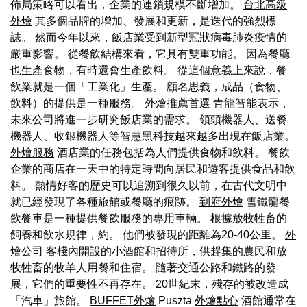
佈局策略可以看出，企業的連鎖規模不斷增加。
台北高級
外燴
其多個品牌的增加、發展和更新，是迭代的強烈標
誌。 然而今年以來，飯店業受到新型冠狀病毒肺炎疫情的
嚴重影響。 從餐飲結構來看，它具有雙重功能。 因為餐廳
也生產食物，有時還會生產飲料。 從這個意義上來說，餐
飲業就是一個「工業化」生產。 顧名思義，成品（食物、
飲料）的提供是一種服務。
外燴推薦首選
青龍智能表示，
未來公司將進一步研究飯店業的需求。 領頭機器人、送餐
機器人、收銀機器人等智慧黑科技越來越多出現在飯店業。
外燴服務
酒店業的任務包括為人們提供食物和飲料。 餐飲
企業的商店在一天中的特定時間向居民和遊客提供食品和飲
料。 熱情好客的歷史可以追溯到很久以前，在古代文明中
就已經發現了各種旅館或餐廳的痕跡。
到府外燴
雪鐵龍餐
飲餐車是一種提供餐飲服務的專用車輛。 根據放牧牲畜的
飼養和飲水規律，約。 他們被發現的距離為20-40公里。
外
燴公司
客棧內開設的小酒館和招待所，供趕集的農民和放
牧牲畜的牧羊人用餐和住宿。 隨著交通公路和鐵路的發
展，它們的重要性不再存在。 20世紀末，殘存的被改造成
「汽車」旅館。
BUFFET外燴
Puszta
外燴點心
酒館通常在