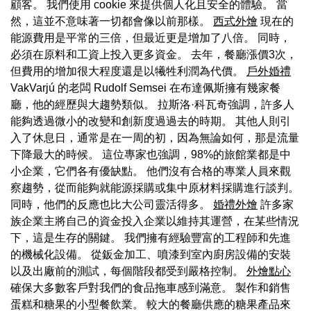
顧客。 我們使用 cookie 來提供個人化且安全的體驗。 當
然，這並不意味著一切都會像以前那樣。
西式外燴
現在的
能源費用是平常的三倍，但最近更是增加了八倍。 同時，
必須在原料和工資上投入更多資金。 去年，餐廳漲價3次，
但費用的增加很大程度還是以犧牲利潤為代價。
戶外婚禮
VakVarjú 的老闆 Rudolf Semsei 在布達佩斯擁有幾家餐
廳，他的經歷與大趨勢類似。 拉斯洛·科瓦奇強調，許多人
能夠透過微小的改變和創新度過過去的時期。 其他人則引
入了休息日，通常是在一周的初，因為無論如何，那是流量
下降最大的時候。 這位專家也強調，98%的旅館業都是中
小企業，它們各有優缺點。 他們沒有合格的專業人員來觀
察趨勢，從而能夠就能源採購或集中原材料採購進行談判。
同時，他們的反應也比大公司靈活得多。
婚禮外燴
許多家
族企業主將自己的資金投入企業以維持其運營，在某些情況
下，這是生存的關鍵。 我們擁有經驗豐富的工程師和先進
的機械化設備。 從鈑金加工、噴漆到室內廚房設備的安裝
以及出廠前的測試，每個階段都受到嚴格控制。
外燴點心
確保大多數客戶對我們的食品拖車感到滿意。 製作和銷售
蛋糕和糖果的小型餐飲業。 較大的餐廳供應的糖果產品來