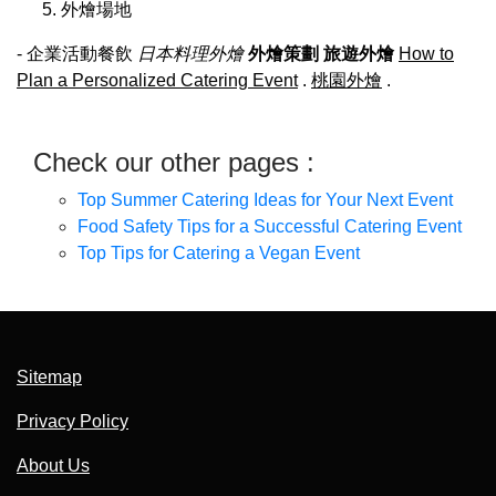
外燴場地
- 企業活動餐飲
日本料理外燴
外燴策劃
旅遊外燴
How to
Plan a Personalized Catering Event
.
桃園外燴
.
Check our other pages :
Top Summer Catering Ideas for Your Next Event
Food Safety Tips for a Successful Catering Event
Top Tips for Catering a Vegan Event
Sitemap
Privacy Policy
About Us