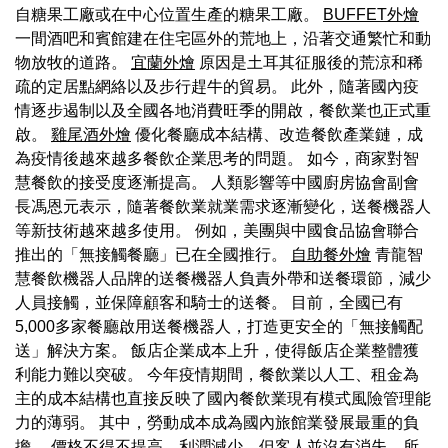
自糖果工廠或在中心位置生產的糖果工廠。
BUFFET外燴
一間酒吧和賓館建在住宅區外的荒地上，沿著交通繁忙和動
物放牧的道路。
宜蘭外燴
原因是土耳其征服後的荒涼和稀
疏的定居點網絡以及步行趕牛的貿易。 此外，隨著國內疫
情逐步遏制以及全國各地消費旺季的開啟，餐飲業也正式重
啟。
雞尾酒外燴
優化餐廳成本結構、改造餐飲產業鏈，成
為疫情後越來越多餐飲企業思考的問題。 如今，商家對智
慧餐飲的接受度逐漸提高。 人類影響等中國廚房協會副會
長馮恩元表示，隨著餐飲業就業需求逐漸變化，送餐機器人
等新技術越來越多使用。 例如，美團與中國食品協會聯合
推出的「無接觸餐廳」已在全國推行。
自助餐外燴
青龍智
慧餐飲機器人品牌的送餐機器人負責外帶和送餐環節，減少
人員接觸，並保障顧客和騎士的送餐。 目前，全國已有
5,000多家餐廳啟用送餐機器人，打造更安全的「無接觸配
送」解決方案。 飯店企業成本上升，使得飯店企業整體獲
利能力難以突破。 今年疫情期間，餐飲業以人工、租金為
主的成本結構也直接反映了國內餐飲業現有模式風險管理能
力的薄弱。 其中，勞動成本成為國內旅館業發展最重的負
擔。 價格不得不提高，利潤減少，但客人並沒有消失，所